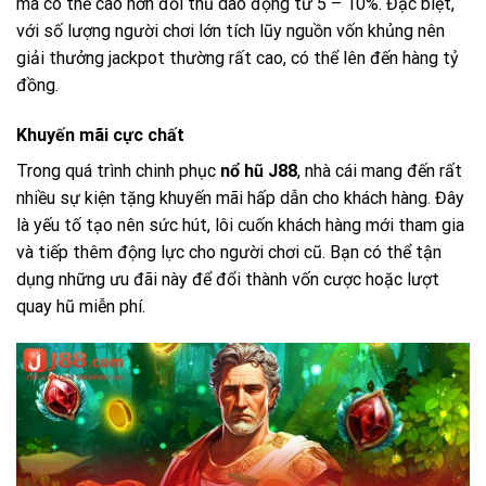
mà có thể cao hơn đối thủ dao động từ 5 – 10%. Đặc biệt,
với số lượng người chơi lớn tích lũy nguồn vốn khủng nên
giải thưởng jackpot thường rất cao, có thể lên đến hàng tỷ
đồng.
Khuyến mãi cực chất
Trong quá trình chinh phục
nổ hũ J88
, nhà cái mang đến rất
nhiều sự kiện tặng khuyến mãi hấp dẫn cho khách hàng. Đây
là yếu tố tạo nên sức hút, lôi cuốn khách hàng mới tham gia
và tiếp thêm động lực cho người chơi cũ. Bạn có thể tận
dụng những ưu đãi này để đổi thành vốn cược hoặc lượt
quay hũ miễn phí.