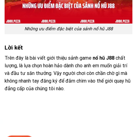
Những ưu điểm đặc biệt của sảnh nổ hũ J88
Lời kết
Trên đây là bài viết giới thiệu sảnh game
nổ hũ J88
chất
lượng, là lựa chọn hoàn hảo dành cho anh em muốn giải trí
và đầu tư săn thưởng. Vậy người chơi còn chần chờ gì mà
không nhanh tay đăng ký để đắm chìm vào thế giới quay hũ
đẳng cấp của chúng tôi nào.