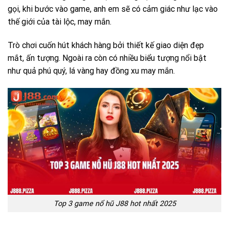
gọi, khi bước vào game, anh em sẽ có cảm giác như lạc vào
thế giới của tài lộc, may mắn.
Trò chơi cuốn hút khách hàng bởi thiết kế giao diện đẹp
mắt, ấn tượng. Ngoài ra còn có nhiều biểu tượng nổi bật
như quả phú quý, lá vàng hay đồng xu may mắn.
Top 3 game nổ hũ J88 hot nhất 2025