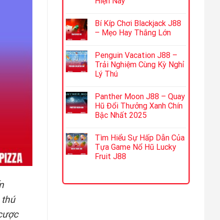
Hiện Nay
Bí Kíp Chơi Blackjack J88
– Mẹo Hay Thắng Lớn
Penguin Vacation J88 –
Trải Nghiệm Cùng Kỳ Nghỉ
Lý Thú
Panther Moon J88 – Quay
Hũ Đổi Thưởng Xanh Chín
Bậc Nhất 2025
Tìm Hiểu Sự Hấp Dẫn Của
Tựa Game Nổ Hũ Lucky
Fruit J88
n
 thú
 cược