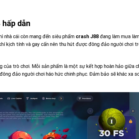
8 hấp dẫn
thì nhà cái còn mang đến siêu phẩm
crash J88
đang làm mưa làm
khí kịch tính và gay cấn nên thu hút được đông đảo người chơi t
 của trò chơi. Mỗi sản phẩm là một sự kết hợp hoàn hảo giữa ch
 đông đảo người chơi háo hức chinh phục. Đảm bảo sẽ khác xa so