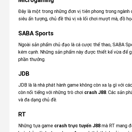
Đây là một trong những đơn vị tiên phong trong ngành 
siêu ấn tượng, chủ đề thú vị và lối chơi mượt mà, đồ h
SABA Sports
Ngoài sản phẩm chủ đạo là cá cược thể thao, SABA Sp
kém cạnh. Những sản phẩm này được thiết kế vừa để giải
phần thưởng.
JDB
JDB là là nhà phát hành game không còn xa lạ gì với cá
còn nổi tiếng với những trò chơi
crash J88
. Các sản p
và đa dạng chủ đề.
RT
Những tựa game
crash trực tuyến J88
mà RT mang đến