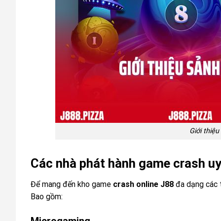
Giới thiệ
Các nhà phát hành game crash uy
Để mang đến kho game
crash online J88
đa dạng các t
Bao gồm:
Microgaming