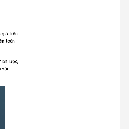
 gió trên
rên toàn
iến lược,
 với