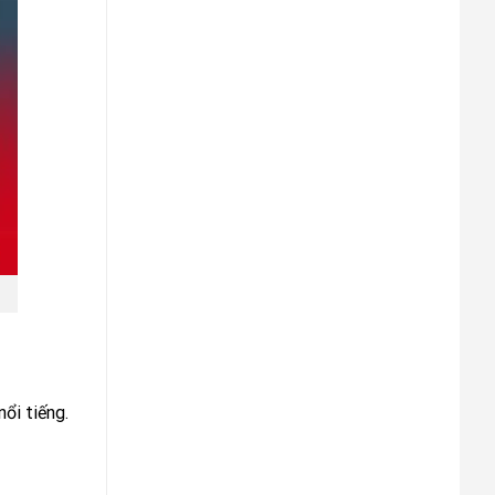
nổi tiếng.