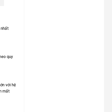
 nhất
theo quy
ớn với hệ
ốn mất